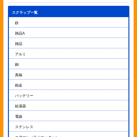
スクラップ一覧
▼
鉄
雑品A
雑品
アルミ
銅
真鍮
砲金
バッテリー
給湯器
電線
ステンレス