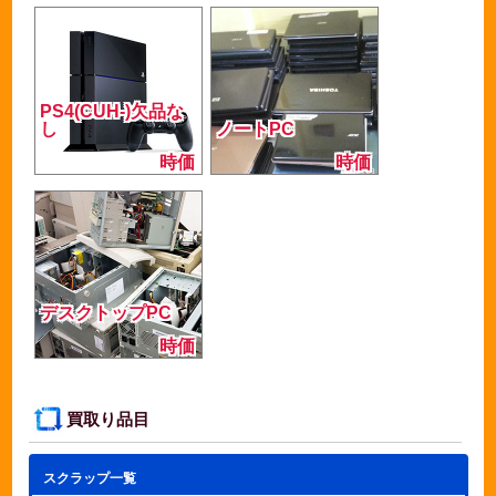
PS4(CUH-)欠品な
し
ノートPC
時価
時価
デスクトップPC
時価
買取り品目
スクラップ一覧
▼