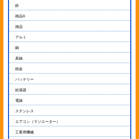
鉄
雑品A
雑品
アルミ
銅
真鍮
砲金
バッテリー
給湯器
電線
ステンレス
エアコン（ラジエーター）
工業用機械