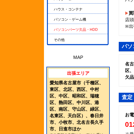
ハウス・コンテナ
買
店頭
パソコン・ゲーム機
※出
パソコンパーツ欠品・HDD
その他
パソ
MAP
名
区、
出張エリア
欠品
愛知県名古屋市（千種区、
東区、北区、西区、中村
区、中区、昭和区、瑞穂
査定
区、熱田区、中川区、港
区、南区、守山区、緑区、
お電
名東区、天白区）、春日井
市、小牧市、北名古長久手
01
市、日進市ほか