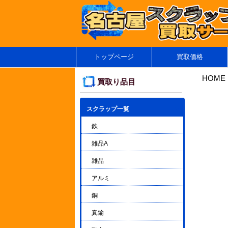
トップページ
買取価格
HOME
買取り品目
スクラップ一覧
▼
鉄
雑品A
雑品
アルミ
銅
真鍮