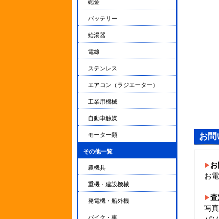
砲金
バッテリー
給湯器
電線
ステンレス
エアコン（ラジエーター）
工業用機械
自動車触媒
モーター類
お問
その他一覧
▼
お
農機具
お電
重機・建設機械
査
発電機・船外機
写真
バイク・車
パソ