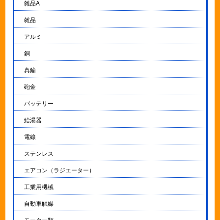
雑品A
雑品
アルミ
銅
真鍮
砲金
バッテリー
給湯器
電線
ステンレス
エアコン（ラジエーター）
工業用機械
自動車触媒