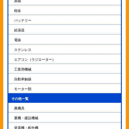
真鍮
砲金
バッテリー
給湯器
電線
ステンレス
エアコン（ラジエーター）
工業用機械
自動車触媒
モーター類
その他一覧
▼
農機具
重機・建設機械
発電機・船外機