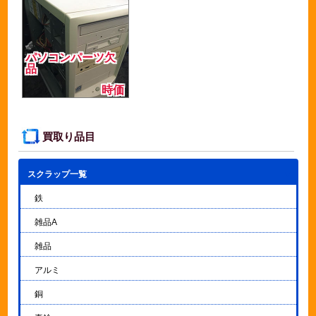
パソコンパーツ欠
品
時価
買取り品目
スクラップ一覧
▼
鉄
雑品A
雑品
アルミ
銅