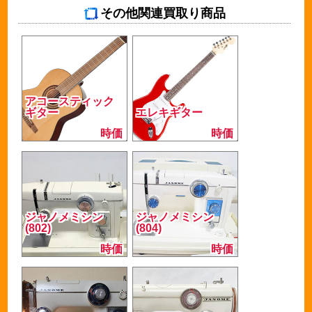
その他関連買取り商品
アコースティック
ギター
エレキギター
時価
時価
ジャノメミシン
ジャノメミシン
(802)
(804)
時価
時価