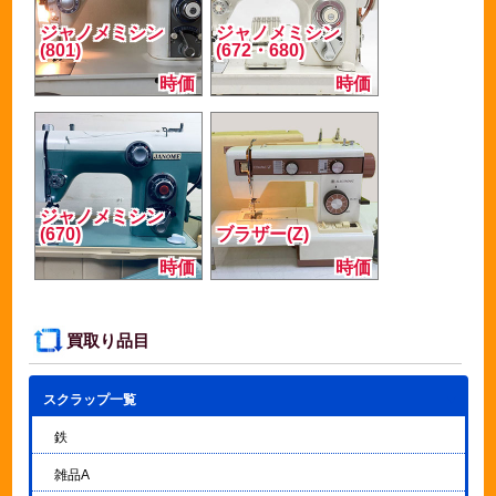
ジャノメミシン
ジャノメミシン
(801)
(672・680)
時価
時価
ジャノメミシン
(670)
ブラザー(Z)
時価
時価
買取り品目
スクラップ一覧
▼
鉄
雑品A