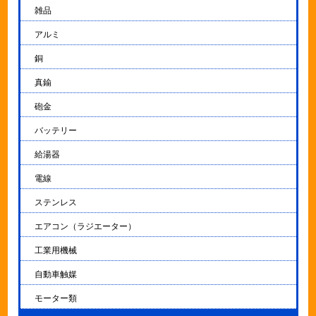
雑品
アルミ
銅
真鍮
砲金
バッテリー
給湯器
電線
ステンレス
エアコン（ラジエーター）
工業用機械
自動車触媒
モーター類